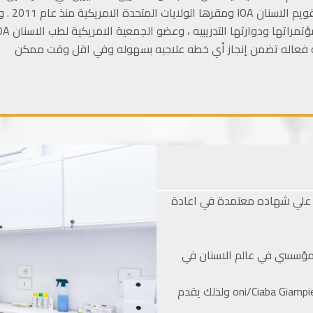
اللسنان.و
كه فعاله تضمن إنجاز أي خطه علاجيه بسهوله وفي اقل وقت ممكن
عيسوي علي شهاده معتمدة في اعادة
و مؤسسي في عالم الاسنان في
ودكتور chang Chris ، Mahony Derek ،و دكتور oni/Ciaba Giampiero ولذلك يقدم