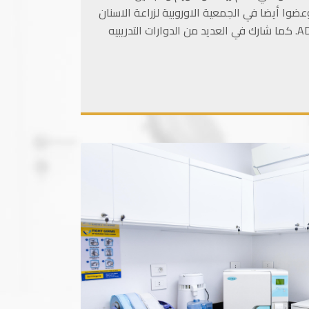
 أصبح عضًوا فعال في الرابطة الدولية لتقويم الاسنان IOA ومقرها الولايات المتحدة الامريكية منذ عام 2011 . وعضوا أيضا في الجمعية الاوروبية لزراعة الاسنان
EAO ومقرها باريس وله العديد من المشاركات بمؤتمراتها ودوارتها التدريبيه ، وعضو الجمعية الامريكية لطب الاسنان ADA. كما شارك في العديد من الدوارات التدريبيه