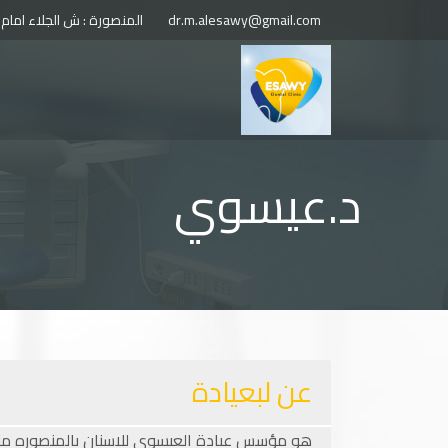
dr.m.alesawy@gmail.com
المنصورة : ش الجلاء امام
د.عيسوي
عن لبعيادة